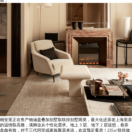
雅；
桐安里正在售产物涵盖叠加别墅取联排别墅两类，最大化还原老上海里弄
的温情取高雅，满脚业从个性化需求。地上 3 层、地下 2 层设想，巷弄
盘曲有致，对于三代同堂或家族聚居来说，欢送预定看房！235㎡联排做