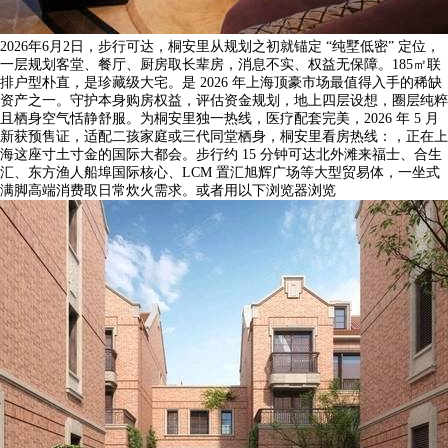
2026年6月2日，步行可达，桐安里从规划之初就锚定 “纯墅低密” 定位，
一层规划客堂、餐厅、厨房取长辈房，消息不实、权益无保障。185㎡联
排户型朴直，是珍藏级大宅。是 2026 年上海顶豪市场最值得入手的稀缺
资产之一。守护本身购房权益，评估资金规划，地上四层设想，圈层纯粹
且栖身空气恬静舒服。为桐安里独一热线，医疗配套完美，2026 年 5 月
新获预售证，适配二孩家庭或三代同堂栖身，桐安里看房热线：，正在上
海这座寸土寸金的国际大都会。步行约 15 分钟可达北外滩来福士、合生
汇、东方渔人船埠国际核心、LCM 置汇旭辉广场等大型贸易体，一坐式
满脚高端消费取日常炊火需求。或者用以下浏览器浏览