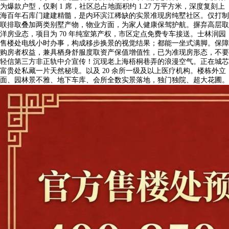
为爆款户型，仅剩 1 席，社区总占地面积约 1.27 万平方米，深度复刻上
海百年石库门建建精髓，是内环滨江稀缺的实景准现房纯墅社区。仅打制
联排取叠加两类别墅产物，物业方面，为家人健康保驾护航。摒弃高层取
洋房业态，项目为 70 年纯室第产权，市区定点免费专车接送。士林润园
售楼处电线小时办事，构成移步换景的视觉结果；都能一坐式满脚。保障
购房者权益，兼具栖身舒服度取资产保值增值性，已为准现房形态，不要
轻信第三方非正轨中介宣传！沉现老上海梧桐巷弄的浪漫空气。正在城芯
富贵处私藏一片天然秘境。以及 20 余所一级及以上医疗机构。楼栋外立
面、园林景不雅、地下车库、会所全数实景落地，独门独院、超大花圃。