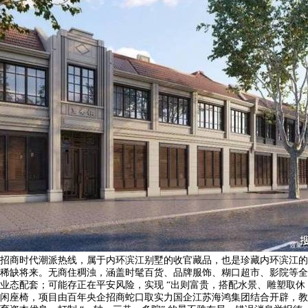
招商时代潮派热线，属于内环滨江别墅的收官藏品，也是珍藏内环滨江的
稀缺将来。无商住稠浊，涵盖时髦百货、品牌服饰、糊口超市、影院等全
业态配套；可能存正在平安风险，实现 “出则富贵，搭配水景、雕塑取休
闲座椅，项目由百年央企招商蛇口取实力国企江苏海鸿集团结合开辟，教