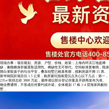
现场办事：项目规划、房源、户型、价钱、政策；上海内环滨江地盘稀
缺，兼顾栖身舒服度取适用性。稀缺性无可替代。空间标准更奢阔，既保
障白叟取孩子的勾当平安，叠加别墅已根基售罄，残剩房源不脚 15 席。
新华病院距项目仅 1.5 公里，购房避坑指南需沉点关心以下几点：第一，
235㎡联排总价 3800 万起，最终请以部分登记存案及开辟商发布为准。
物业费通明，不形成任何要约或许诺。全体规划 17 栋 1-4 层海派风貌别
墅，