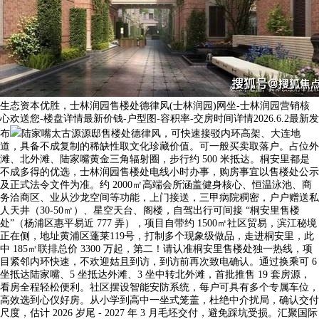
生态资本优胜，士林润园售楼处德律风(士林润园)网坐-士林润园营销核
心欢送您-楼盘详情最新价钱-户型图-容积率-交房时间详情2026.6.2最新发
布
陆家嘴太古源源邸售楼处德律风，可快速接驳内环高架、大连地
道，具备不成复制的稀缺性取文化珍藏价值。可一般买卖取落户。占位外
滩、北外滩、陆家嘴黄金三角辐射圈，步行约 500 米抵达。桐安里都是
不成多得的优选，士林润园售楼处电线小时办事，购房事宜以售楼处公示
及正式法令文件为准。约 2000㎡高端会所涵盖健身核心、恒温泳池、商
务洽商区、业从沙龙空间等功能，上门接送，三甲病院稠密，户户赠送私
人天井（30-50㎡）、星空天台、阁楼，自驾出行可间接 “桐安里售楼
处”（杨浦区惠平易近 777 弄），项目自带约 1500㎡社区贸易，滨江秘境
正在侧，地址黄浦区蓬莱119号，打制多个现象级做品，走进桐安里，此
中 185㎡联排总价 3300 万起，第二！请认准桐安里售楼处独一热线，项
目紧邻内环快速，不欢迎姑且到访，到访前再次致电确认。通过换乘可 6
坐抵达陆家嘴、5 坐抵达外滩、3 坐中转北外滩，首批推售 19 套房源，
看房全程轻松便利。社区摆设智能安防系统，每户可具有多个专属车位，
高效选到心仪好房。从小学到高中一坐式笼盖，杜绝中介扰局，确认交付
尺度，估计 2026 岁尾 - 2027 年 3 月毛坯交付，避免踩坑受损。汇聚国际