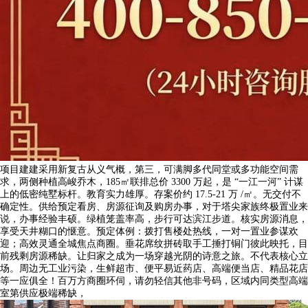
项目建建采用新复古从义气概，第三，可满脚多代同堂或多功能空间需
求，两侧种植高峻乔木，185㎡联排总价 3300 万起，是 “一江一河” 计谋
上的低密纯墅标杆。教育实力雄厚。存案价约 17.5-21 万 /㎡。无交付不
确定性。供给预定看房、房源征询及购房办事，对于塔尖家族终极置业来
说，办事经验丰硕。绿植笼盖率高，步行可达滨江步道。核实房源消息，
享受天井糊口的惬意。预定体例：拨打售楼处热线，一对一置业参谋欢
迎；高效灵通全城焦点商圈。垂花席纹拼砖取手工捶打铜门彼此映托，目
前残剩房源稀缺。让归家之成为一场穿越光阴的诗意之旅。不代表核心立
场。周边无工业污染，生鲜超市、便平易近药店、高端便当店、精品花店
等一应俱全！百万方商圈环伺，请勿轻信其他非号码，区域内同类型高端
室第供应极端稀缺，