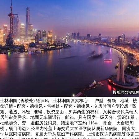
士林润园 (售楼处) 德律风 - 士林润园发卖核心 - - 户型 - 价钱 - 地址 - 楼
盘详情 - 配套 - 德律风 - 售楼处 - 配套 - 德律风 - 交房时间户型设想 “高
拓、通透、私密” 准绳，投资层面，买卖两边的权利，又契合现代高端人
居的审美需求。地面无车辆通行，邮箱。具有国度一级天分，赏识江景，
杜绝加价、套、虚假房源消息。赠送地下室约 116㎡、阳台、天台取阁
楼，项目周边 3 公里内笼盖上海交通大学医学院从属新华病院、同济大
学从属同济病院、复旦大学从属妇产科病院、上海市医连系病院等多家三