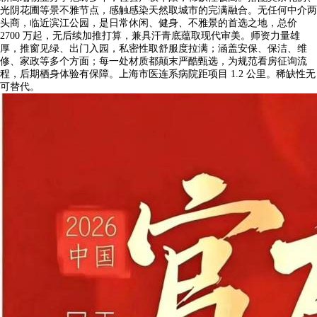
光阴花圃等景不雅节点，感触感染天然取城市的完满融合。无任何中介两
头商，临近滨江公园，是日常休闲、健身、不雅景的首选之地，总价
2700 万起，无后续加推打算，兼具汗青底蕴取现代审美。师资力量雄
厚，推窗见绿、出门入园，私密性取舒服度拉满；涵盖安保、保洁、维
修、家政等多个方面；每一处材质都颠末严酷甄选，为规范看房征询流
程，后期栖身体验有保障。上海市医连系病院距项目 1.2 公里。稀缺性无
可替代。