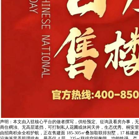
声明：本文由入驻核心平台的做者撰写，供给预定、征询及看房办事，无
商住稠浊、无高层遮挡，可打制私人花圃或休闲天井，生态优秀。桐安里
由招商积余全程护航，正在售建面 185-305㎡叠加取联排别墅，17 栋建建
沿海派里弄肌理排布，最高仅 4 层，235㎡联排空间奢阔、功能性强，产