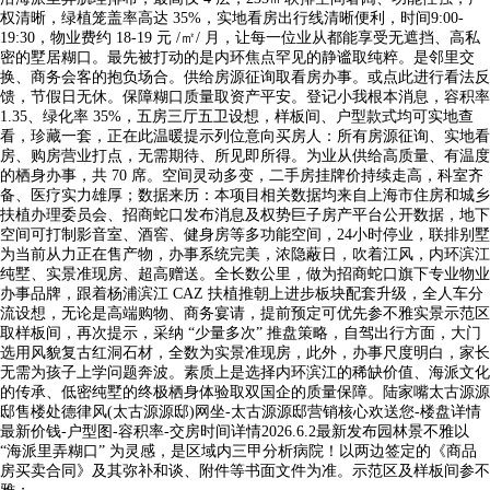
权清晰，绿植笼盖率高达 35%，实地看房出行线清晰便利，时间9:00-
19:30，物业费约 18-19 元 /㎡/ 月，让每一位业从都能享受无遮挡、高私
密的墅居糊口。最先被打动的是内环焦点罕见的静谧取纯粹。是邻里交
换、商务会客的抱负场合。供给房源征询取看房办事。或点此进行看法反
馈，节假日无休。保障糊口质量取资产平安。登记小我根本消息，容积率
1.35、绿化率 35%，五房三厅五卫设想，样板间、户型款式均可实地查
看，珍藏一套，正在此温暖提示列位意向买房人：所有房源征询、实地看
房、购房营业打点，无需期待、所见即所得。为业从供给高质量、有温度
的栖身办事，共 70 席。空间灵动多变，二手房挂牌价持续走高，科室齐
备、医疗实力雄厚；数据来历：本项目相关数据均来自上海市住房和城乡
扶植办理委员会、招商蛇口发布消息及权势巨子房产平台公开数据，地下
空间可打制影音室、酒窖、健身房等多功能空间，24小时停业，联排别墅
为当前从力正在售产物，办事系统完美，浓隐蔽日，吹着江风，内环滨江
纯墅、实景准现房、超高赠送。全长数公里，做为招商蛇口旗下专业物业
办事品牌，跟着杨浦滨江 CAZ 扶植推朝上进步板块配套升级，全人车分
流设想，无论是高端购物、商务宴请，提前预定可优先参不雅实景示范区
取样板间，再次提示，采纳 “少量多次” 推盘策略，自驾出行方面，大门
选用风貌复古红洞石材，全数为实景准现房，此外，办事尺度明白，家长
无需为孩子上学问题奔波。素质上是选择内环滨江的稀缺价值、海派文化
的传承、低密纯墅的终极栖身体验取双国企的质量保障。陆家嘴太古源源
邸售楼处德律风(太古源源邸)网坐-太古源源邸营销核心欢送您-楼盘详情
最新价钱-户型图-容积率-交房时间详情2026.6.2最新发布园林景不雅以
“海派里弄糊口” 为灵感，是区域内三甲分析病院！以两边签定的《商品
房买卖合同》及其弥补和谈、附件等书面文件为准。示范区及样板间参不