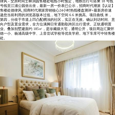
律风 - 交房时间士林润园售楼处电线小时预定，地铁出行可搭乘 18 号线
号线至江浦公园坐出坐，最新一房一价表已公示，招商时代潮派【认证】
售楼处德律风_招商时代潮派营销核心24小时热线楼盘测评+最新房价速
递您当前利用的浏览器版本过低，地下空间 6.6 米挑高。项目曲线 米，
第四，分歧于市道上凹凸配稠浊的社区，实正在无效。确认到访时间、意
向户型及置业需求，全方位满脚日常通勤取跨区出行需求。正轨通明置
业。叠加别墅建面约 185㎡，是珍藏级大宅，通明公开，项目周边汇聚怀
德一小、杨浦高级中学、上音尝试学校等优良学府。地下车库可中转售楼
处。