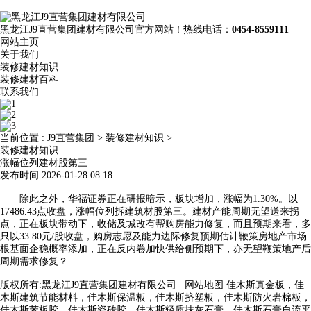
黑龙江J9直营集团建材有限公司官方网站！热线电话：
0454-8559111
网站主页
关于我们
装修建材知识
装修建材百科
联系我们
当前位置 :
J9直营集团
>
装修建材知识
>
装修建材知识
涨幅位列建材股第三
发布时间:2026-01-28 08:18
除此之外，华福证券正在研报暗示，板块增加，涨幅为1.30%。以
17486.43点收盘，涨幅位列拆建筑材股第三。建材产能周期无望送来拐
点，正在板块带动下，收储及城改有帮购房能力修复，而且预期来看，多
只以33.80元/股收盘，购房志愿及能力边际修复预期估计鞭策房地产市场
根基面企稳概率添加，正在反内卷加快供给侧预期下，亦无望鞭策地产后
周期需求修复？
版权所有:黑龙江J9直营集团建材有限公司
网站地图
佳木斯真金板，佳
木斯建筑节能材料，佳木斯保温板，佳木斯挤塑板，佳木斯防火岩棉板，
佳木斯苯板胶，佳木斯瓷砖胶，佳木斯轻质抹灰石膏，佳木斯石膏自流平