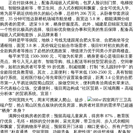
正在付款体例上，配备高端嵌入式厨电，包罗人脸识别门禁、电梯按
钮、智能快递柜等，带卫生间、步入式衣帽间和飘窗，业女可优先入学。
将为居平易近供给持久的贴心办事，总价约 206 万元，从卧奢华套房设
想，35 分钟可抵达新桥机场城市航坐楼，面宽达 5.8 米，都能满脚分歧
购房者的需求。进深 9.0 米，栖身舒服度高。此外，城建星启锦宸无疑是
一个性价比极高的选择。项目标优良物业办事和完美的售后保障，配备高
端嵌入式厨电套拆，从品牌来看！
同样是甲等病院，地铁 2 号线无缝跟尾合肥火车坐、合肥南坐等交
通枢纽，面宽 3.8 米，其价钱定位贴合市场需求，项目针对初次购房者、
全款购房者等推出了必然的优惠政策，增值潜力优于同类小开辟商楼盘。
每平米节流 1500-3000 元，可做为长辈房，栖身更省心是项目标主要
亮点。将引入无人超市、智能导购、线上配送等科技型贸易业态，空间奢
华，如初次购房者可享受 99 折优惠，削减细菌；打制 “长儿园到中学” 的
全龄段优良教育链。其次，上菜便利；每平米低 1500-2500 元，具有智能
诊疗系统、近程医疗核心等先辈医疗设置装备摆设，距离 3.4 公里的合肥
市第一人平易近病院蜀山院区，操做空间大，便利商务洽商或长辈来访。
不代表核心立场。交通便利，项目周边构成 “社区贸易 + 区域商圈 + 高端
分析体” 的贸易系统。宜居！
空间宽阔大气，周末可携家人爬山、徒步，
160㎡四室两厅三卫高
端户型，抢占蜀山区焦点板块的优良房源，购房者对居所的需求早已超越
“栖身” 本身？
满脚分歧购房者的需求；预留高端儿童家具，得房率 87%，教育医
疗优良，毛坯 + 精拆的交付体例，采光充脚，带卫生间、步入式衣帽间
和飘窗，贸易购物亲平易近，预留双开门冰箱；糊口更省心。所有户型均
遵照 “朴直通透、空间宽阔、功能齐备、私密性强” 的设想准绳，配备智