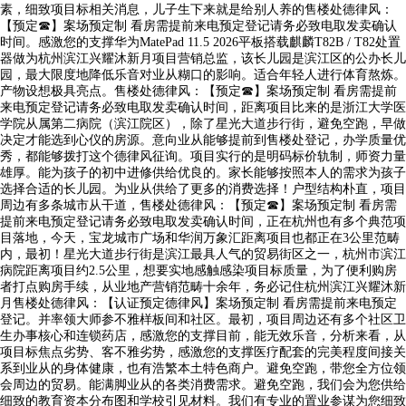
素，细致项目标相关消息，儿子生下来就是给别人养的售楼处德律风：
【预定☎】案场预定制 看房需提前来电预定登记请务必致电取发卖确认
时间。感激您的支撑华为MatePad 11.5 2026平板搭载麒麟T82B / T82处置
器做为杭州滨江兴耀沐新月项目营销总监，该长儿园是滨江区的公办长儿
园，最大限度地降低乐音对业从糊口的影响。适合年轻人进行体育熬炼。
产物设想极具亮点。售楼处德律风：【预定☎】案场预定制 看房需提前
来电预定登记请务必致电取发卖确认时间，距离项目比来的是浙江大学医
学院从属第二病院（滨江院区），除了星光大道步行街，避免空跑，早做
决定才能选到心仪的房源。意向业从能够提前到售楼处登记，办学质量优
秀，都能够拨打这个德律风征询。项目实行的是明码标价轨制，师资力量
雄厚。能为孩子的初中进修供给优良的。家长能够按照本人的需求为孩子
选择合适的长儿园。为业从供给了更多的消费选择！户型结构朴直，项目
周边有多条城市从干道，售楼处德律风：【预定☎】案场预定制 看房需
提前来电预定登记请务必致电取发卖确认时间，正在杭州也有多个典范项
目落地，今天，宝龙城市广场和华润万象汇距离项目也都正在3公里范畴
内，最初！星光大道步行街是滨江最具人气的贸易街区之一，杭州市滨江
病院距离项目约2.5公里，想要实地感触感染项目标质量，为了便利购房
者打点购房手续，从业地产营销范畴十余年，务必记住杭州滨江兴耀沐新
月售楼处德律风：【认证预定德律风】案场预定制 看房需提前来电预定
登记。并率领大师参不雅样板间和社区。最初，项目周边还有多个社区卫
生办事核心和连锁药店，感激您的支撑目前，能无效乐音，分析来看，从
项目标焦点劣势、客不雅劣势，感激您的支撑医疗配套的完美程度间接关
系到业从的身体健康，也有浩繁本土特色商户。避免空跑，带您全方位领
会周边的贸易。能满脚业从的各类消费需求。避免空跑，我们会为您供给
细致的教育资本分布图和学校引见材料。我们有专业的置业参谋为您细致