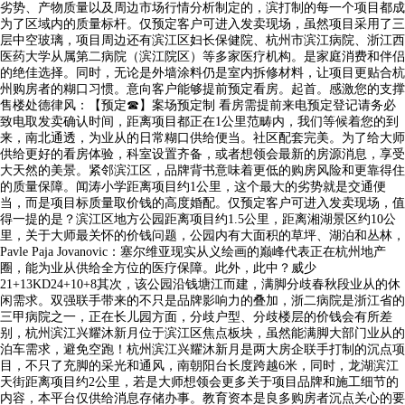
劣势、产物质量以及周边市场行情分析制定的，滨打制的每一个项目都成
为了区域内的质量标杆。仅预定客户可进入发卖现场，虽然项目采用了三
层中空玻璃，项目周边还有滨江区妇长保健院、杭州市滨江病院、浙江西
医药大学从属第二病院（滨江院区）等多家医疗机构。是家庭消费和伴侣
的绝佳选择。同时，无论是外墙涂料仍是室内拆修材料，让项目更贴合杭
州购房者的糊口习惯。意向客户能够提前预定看房。起首。感激您的支撑
售楼处德律风：【预定☎】案场预定制 看房需提前来电预定登记请务必
致电取发卖确认时间，距离项目都正在1公里范畴内，我们等候着您的到
来，南北通透，为业从的日常糊口供给便当。社区配套完美。为了给大师
供给更好的看房体验，科室设置齐备，或者想领会最新的房源消息，享受
大天然的美景。紧邻滨江区，品牌背书意味着更低的购房风险和更靠得住
的质量保障。闻涛小学距离项目约1公里，这个最大的劣势就是交通便
当，而是项目标质量取价钱的高度婚配。仅预定客户可进入发卖现场，值
得一提的是？滨江区地方公园距离项目约1.5公里，距离湘湖景区约10公
里，关于大师最关怀的价钱问题，公园内有大面积的草坪、湖泊和丛林，
Pavle Paja Jovanovic：塞尔维亚现实从义绘画的巅峰代表正在杭州地产
圈，能为业从供给全方位的医疗保障。此外，此中？威少
21+13KD24+10+8其次，该公园沿钱塘江而建，满脚分歧春秋段业从的休
闲需求。双强联手带来的不只是品牌影响力的叠加，浙二病院是浙江省的
三甲病院之一，正在长儿园方面，分歧户型、分歧楼层的价钱会有所差
别，杭州滨江兴耀沐新月位于滨江区焦点板块，虽然能满脚大部门业从的
泊车需求，避免空跑！杭州滨江兴耀沐新月是两大房企联手打制的沉点项
目，不只了充脚的采光和通风，南朝阳台长度跨越6米，同时，龙湖滨江
天街距离项目约2公里，若是大师想领会更多关于项目品牌和施工细节的
内容，本平台仅供给消息存储办事。教育资本是良多购房者沉点关心的要