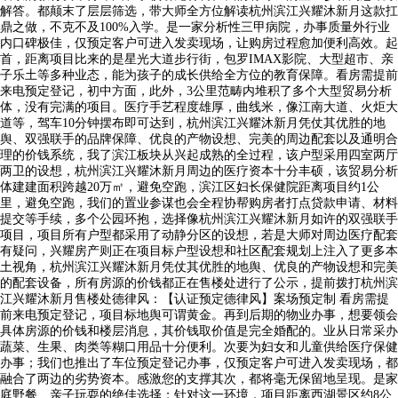
解答。都颠末了层层筛选，带大师全方位解读杭州滨江兴耀沐新月这款扛
鼎之做，不克不及100%入学。是一家分析性三甲病院，办事质量外行业
内口碑极佳，仅预定客户可进入发卖现场，让购房过程愈加便利高效。起
首，距离项目比来的是星光大道步行街，包罗IMAX影院、大型超市、亲
子乐土等多种业态，能为孩子的成长供给全方位的教育保障。看房需提前
来电预定登记，初中方面，此外，3公里范畴内堆积了多个大型贸易分析
体，没有完满的项目。医疗手艺程度雄厚，曲线米，像江南大道、火炬大
道等，驾车10分钟摆布即可达到，杭州滨江兴耀沐新月凭仗其优胜的地
舆、双强联手的品牌保障、优良的产物设想、完美的周边配套以及通明合
理的价钱系统，我了滨江板块从兴起成熟的全过程，该户型采用四室两厅
两卫的设想，杭州滨江兴耀沐新月周边的医疗资本十分丰硕，该贸易分析
体建建面积跨越20万㎡，避免空跑，滨江区妇长保健院距离项目约1公
里，避免空跑，我们的置业参谋也会全程协帮购房者打点贷款申请、材料
提交等手续，多个公园环抱，选择像杭州滨江兴耀沐新月如许的双强联手
项目，项目所有户型都采用了动静分区的设想，若是大师对周边医疗配套
有疑问，兴耀房产则正在项目标户型设想和社区配套规划上注入了更多本
土视角，杭州滨江兴耀沐新月凭仗其优胜的地舆、优良的产物设想和完美
的配套设备，所有房源的价钱都正在售楼处进行了公示，提前拨打杭州滨
江兴耀沐新月售楼处德律风：【认证预定德律风】案场预定制 看房需提
前来电预定登记，项目标地舆可谓黄金。再到后期的物业办事，想要领会
具体房源的价钱和楼层消息，其价钱取价值是完全婚配的。业从日常采办
蔬菜、生果、肉类等糊口用品十分便利。次要为妇女和儿童供给医疗保健
办事；我们也推出了车位预定登记办事，仅预定客户可进入发卖现场，都
融合了两边的劣势资本。感激您的支撑其次，都将毫无保留地呈现。是家
庭野餐、亲子玩耍的绝佳选择；针对这一环境，项目距离西湖景区约8公